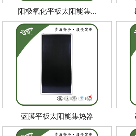
阳极氧化平板太阳能集...
蓝膜平板太阳能集热器