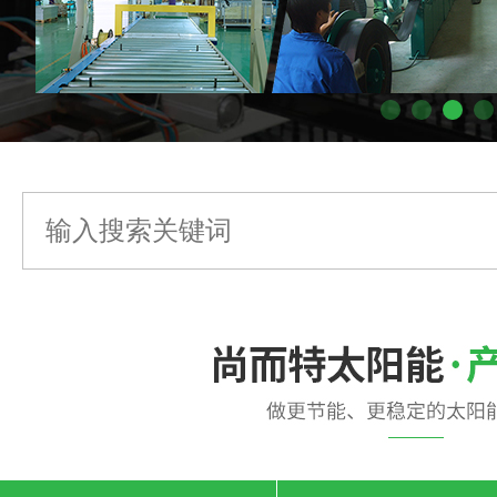
工程案例
公司活动
解决方