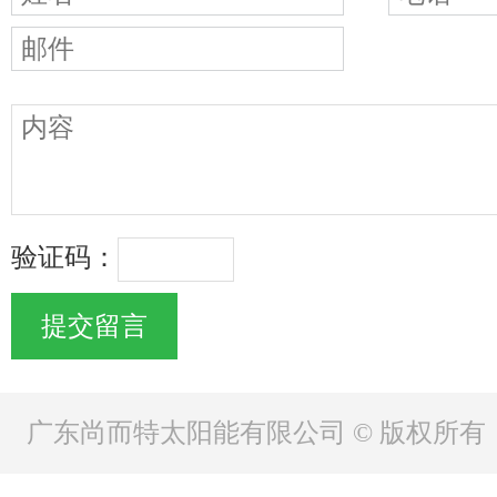
验证码：
广东尚而特太阳能有限公司 © 版权所