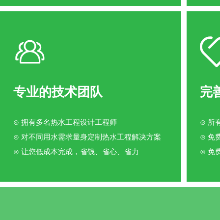
专业的技术团队
完
⊙ 拥有多名热水工程设计工程师
⊙ 
⊙ 对不同用水需求量身定制热水工程解决方案
⊙ 
⊙ 让您低成本完成，省钱、省心、省力
⊙ 