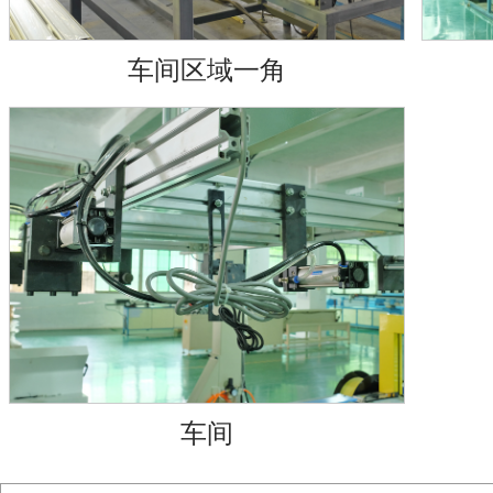
车间区域一角
车间