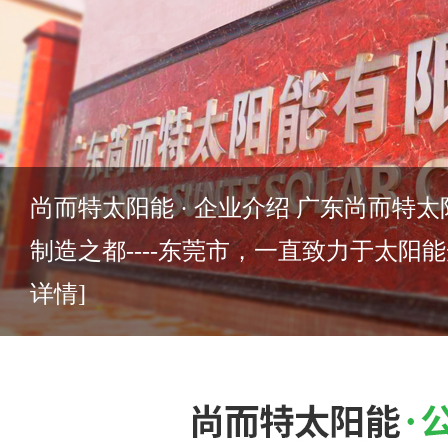
尚而特太阳能 · 企业介绍 广东尚而特
制造之都----东莞市，一直致力于太阳能
详情]