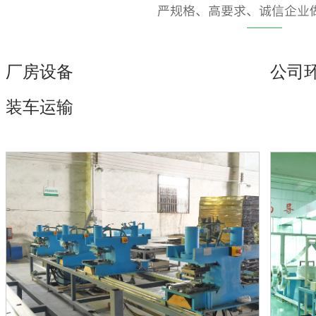
厂房设备
公司
装车运输