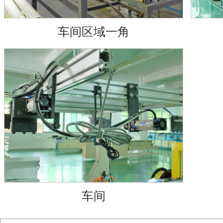
车间区域一角
车间