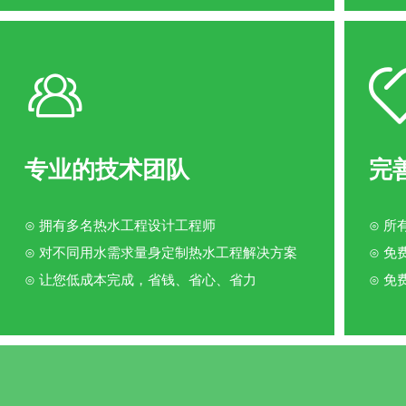
专业的技术团队
完
⊙ 拥有多名热水工程设计工程师
⊙ 
⊙ 对不同用水需求量身定制热水工程解决方案
⊙ 
⊙ 让您低成本完成，省钱、省心、省力
⊙ 