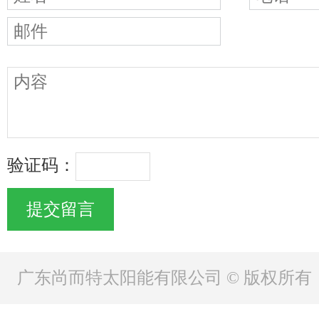
验证码：
广东尚而特太阳能有限公司 © 版权所