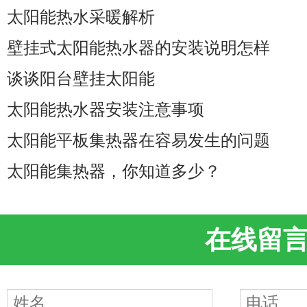
分市
太阳能热水采暖解析
壁挂式太阳能热水器的安装说明怎样
谈谈阳台壁挂太阳能
太阳能热水器安装注意事项
太阳能平板集热器在容易发生的问题
太阳能集热器，你知道多少？
在线留